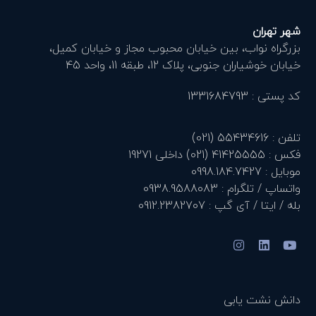
شهر تهران
بزرگراه نواب، بین خیابان محبوب مجاز و خیابان کمیل،
خیابان خوشیاران جنوبی، پلاک 12، طبقه 11، واحد 45
کد پستی : 1331684793
تلفن : 55434616 (021)
فکس : 41425555 (021) داخلی 19271
موبایل : 0998.184.7427
واتساپ / تلگرام : 0938.9588083
بله / ایتا / آی گپ : 0912.2382707
دانش نشت یابی